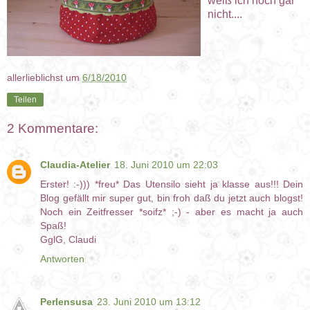
weiß ich noch gar
nicht....
allerlieblichst
um
6/18/2010
Teilen
2 Kommentare:
Claudia-Atelier
18. Juni 2010 um 22:03
Erster! :-))) *freu* Das Utensilo sieht ja klasse aus!!! Dein
Blog gefällt mir super gut, bin froh daß du jetzt auch blogst!
Noch ein Zeitfresser *soifz* ;-) - aber es macht ja auch
Spaß!
GglG, Claudi
Antworten
Perlensusa
23. Juni 2010 um 13:12